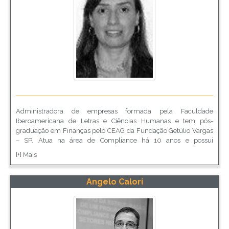
Administradora de empresas formada pela Faculdade
Iberoamericana de Letras e Ciências Humanas e tem pós-
graduação em Finanças pelo CEAG da Fundação Getúlio Vargas
– SP. Atua na área de Compliance há 10 anos e possui
conhecimentos sobre avaliação de riscos legais e regulatórios,
[+] Mais
operacionais e implementação de programas de Compliance.
Em instituições financeiras, dentre bancos e gestora de recursos,
atuou de 1994 a 2014. Atualmente, é responsável pelo programa
Angelo Calori
de Compliance da unidade de negócios “Vida e Previdência
Privada” de uma importante seguradora brasileira.