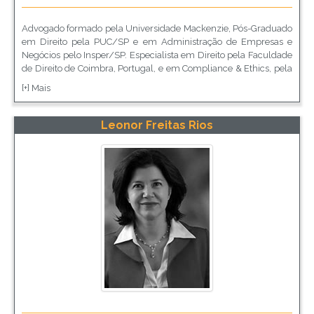
Advogado formado pela Universidade Mackenzie, Pós-Graduado
em Direito pela PUC/SP e em Administração de Empresas e
Negócios pelo Insper/SP. Especialista em Direito pela Faculdade
de Direito de Coimbra, Portugal, e em Compliance & Ethics, pela
Society of Corporate Compliance & Ethics dos EUA. Oficial da
[+] Mais
reserva do Exército Brasileiro. Atualmente exerce as funções de
Gerente Jurídico Senior da Whirlpool Latin America, para a
América Latina, e de Professor do Curso Executivo de
Leonor Freitas Rios
Compliance e Governança Corporativa na Insper/SP e de Gestão
Estratégica de Compliance na Escola de negócios Trevisan.