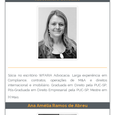
em 2011 e autor do livro Compliance – A Excelência na Prática,
publicado em 2014.
Sócia no escritório WFARIA Advocacia. Larga experiência em
Compliance, contratos, operações de M&A e direitos
internacional e imobiliário. Graduada em Direito pela PUC-SP;
Pós-Graduada em Direito Empresarial pela PUC-SP; Mestre em
Direito Comercial, tendo conduzido suas pesquisas na
[+] Mais
Universidade de Harvard – Boston/EUA e MBA pela FGV/SP.
Professora dos Cursos de Pós-Graduação da Unisal e da UFRJ.
Ana Amélia Ramos de Abreu
Sócia Fundadora da revista LEC.