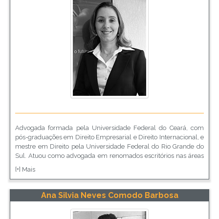
Advogada formada pela Universidade Federal do Ceará, com
pós-graduações em Direito Empresarial e Direito Internacional, e
mestre em Direito pela Universidade Federal do Rio Grande do
Sul. Atuou como advogada em renomados escritórios nas áreas
de direito empresarial e internacional e, há 10 anos, trabalha
[+] Mais
como advogada interna da ThyssenKrupp Elevadores, onde
ajudou a desenvolver o Programa de Compliance e seu Código
de Ética. Atualmente, exerce a função de Coordenadora Jurídica
Ana Silvia Neves Comodo Barbosa
desta multinacional alemã e ministra palestras sobre o tema.