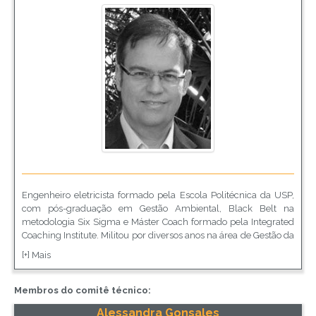
Engenheiro eletricista formado pela Escola Politécnica da USP,
com pós-graduação em Gestão Ambiental, Black Belt na
metodologia Six Sigma e Máster Coach formado pela Integrated
Coaching Institute. Militou por diversos anos na área de Gestão da
Qualidade e Gestão Ambiental, foi Diretor Técnico do Instituto
[+] Mais
Paulista de Excelência em Gestão (IPEG) e atuou como juiz do
PNQ (Prêmio Nacional da Qualidade) de 2004 a 2012. Como
profissional, atuou por 29 anos na Siemens, dos quais quase 8
Membros do comitê técnico:
anos como Diretor de Compliance. Hoje é sócio da Compliance
Alessandra Gonsales
Total. É coautor do livro Ética Empresarial, publicado pela FNQ