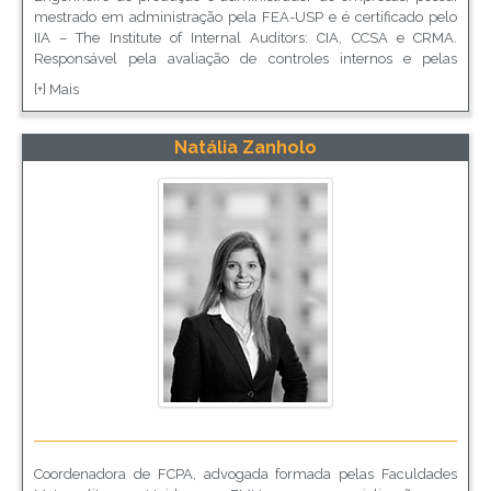
mestrado em administração pela FEA-USP e é certificado pelo
IIA – The Institute of Internal Auditors: CIA, CCSA e CRMA.
Responsável pela avaliação de controles internos e pelas
auditorias internas em processos de governança, gestão de riscos
[+] Mais
e compliance na Sabesp, empresa com ações no Novo Mercado,
da BM&F Bovespa, e na NYSE. Professor da FECAP e da
TREVISAN em cursos de MBA em Gestão de Riscos e
Natália Zanholo
Compliance.
Coordenadora de FCPA, advogada formada pelas Faculdades