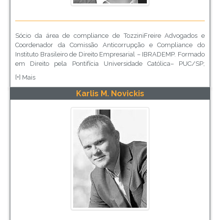
Sócio da área de compliance de TozziniFreire Advogados e
Coordenador da Comissão Anticorrupção e Compliance do
Instituto Brasileiro de Direito Empresarial – IBRADEMP. Formado
em Direito pela Pontifícia Universidade Católica– PUC/SP;
mestre em Direito Privado Europeu pela Università degli Studi di
[+] Mais
Roma “La Sapienza” e participou ativamente das discussões
envolvendo a tramitação e regulamentação da Lei Anticorrupção
Karlis M. Novickis
brasileira. Giovanni também é coordenador do Curso
Preparatório de Compliance da LEC - Legal, Ethics and
Compliance, bem como professor convidado da FIA - Fundação
Instituto de Administração, FGV/RJ e do Insper.