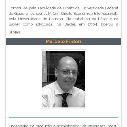
Formou-se pela Faculdade de Direito da Universidade Federal
de Goiás, e fez seu LL.M (em Direito Econômico Internacional),
pela Universidade de Houston. Ela trabalhou na Pfizer e na
Baxter como advogada. Na Baxter, em 2004, liderou o
Departamento Jurídico na América Latina e, em 2006,
[+] Mais
implementou e conduziu a área de Ética & Compliance para a
América Latina. Em 2013, juntou-se a Diebold para ajudar a
Marcelo Fridori
empresa a implementar seu programa de compliance na
América Latina, principalmente durante o processo de
monitoramento da empresa, como parte do DPA que a mesma
assinou com o Departamento de Justiça dos Estados Unidos.
Engenheiro de produção e administrador de empresas, possui