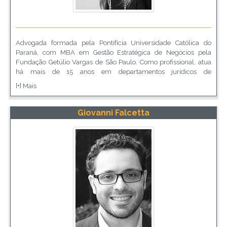
Cone Sul de prestigiada indústria de equipamentos médicos de
última geração.
Advogada formada pela Pontifícia Universidade Católica do
Paraná, com MBA em Gestão Estratégica de Negócios pela
Fundação Getúlio Vargas de São Paulo. Como profissional, atua
há mais de 15 anos em departamentos jurídicos de
multinacionais como Ambev, Kraft Foods e Philip Morris. Desde
[+] Mais
2013, exerce o cargo de Compliance Officer na SAP, sendo
responsável por parte da América do Sul. É membro da
Comissão Permanente de Estudos de Compliance do IASP –
Giovanni Falcetta
Instituto dos Advogados de São Paulo - e participa ativamente de
diversos grupos de estudos sobre o tema.