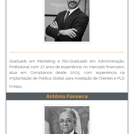
Graduado em Marketing e Pós-Graduado em Administração.
Profissional com 27 anos de experiência no mercado financeiro,
atua em Compliance desde 2005, com experiência na
implantação de Política Global para Aceitação de Clientes e PLD
para América Latina em Banco Global. Desde 2012 é Gerente
[+] Mais
Executivo de Compliance, Controles Internos e Riscos
Operacionais em Seguradora de porte Global. Possui experiência
Antônio Fonseca
em Governança Corporativa, compreendendo a implantação de
todos os pilares de um Programa de Compliance e de Controles
Internos. Atuação como Mentor e palestrante em programa de
Carreiras e Gestão de Pessoas. Participa da Comissão de
Controles Internos e Compliance da CNSEG e é instrutor do curso
de Capacitação em Compliance na ABBC.